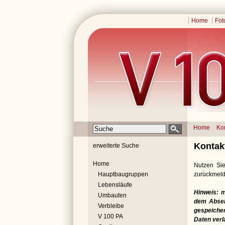
Home
Fot
Home
Ko
Kontak
erweiterte Suche
Home
Nutzen Sie
Hauptbaugruppen
zurückmeld
Lebensläufe
Hinweis: 
Umbauten
dem Absend
Verbleibe
gespeicher
V 100 PA
Daten verl