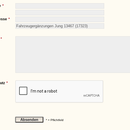
e
esse
utz
* = Pflichtfeld