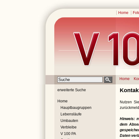
Home
Fot
Home
Ko
Kontak
erweiterte Suche
Home
Nutzen Sie
Hauptbaugruppen
zurückmeld
Lebensläufe
Hinweis: 
Umbauten
dem Absend
Verbleibe
gespeicher
V 100 PA
Daten verl