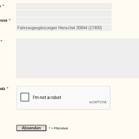
e
esse
utz
* = Pflichtfeld