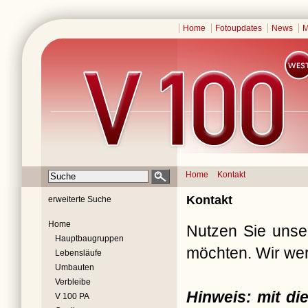
Home
Fotoupdates
News
M
Home
Kontakt
Kontakt
erweiterte Suche
Home
Nutzen Sie unser
Hauptbaugruppen
möchten. Wir wer
Lebensläufe
Umbauten
Verbleibe
Hinweis: mit d
V 100 PA