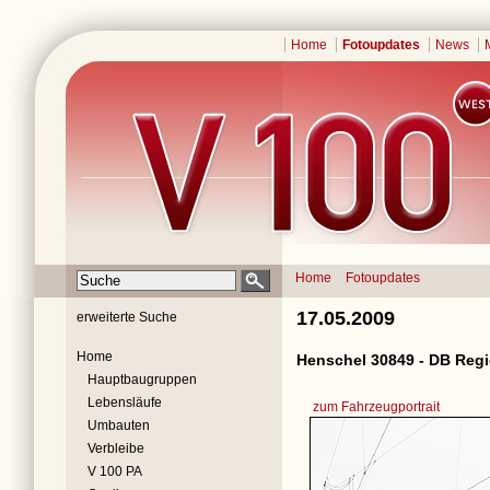
Home
Fotoupdates
News
Home
Fotoupdates
17.05.2009
erweiterte Suche
Home
Henschel 30849 - DB Regi
Hauptbaugruppen
Lebensläufe
zum Fahrzeugportrait
Umbauten
Verbleibe
V 100 PA