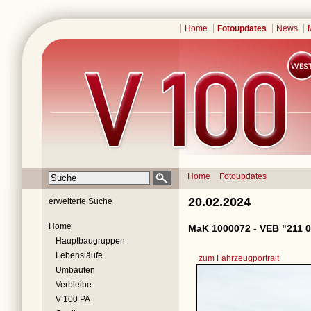
Home
Fotoupdates
News
Home
Fotoupdates
20.02.2024
erweiterte Suche
Home
MaK 1000072 - VEB "211 0
Hauptbaugruppen
Lebensläufe
zum Fahrzeugportrait
Umbauten
Verbleibe
V 100 PA