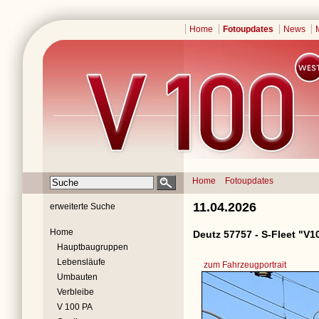
Home
Fotoupdates
News
Home
Fotoupdates
11.04.2026
erweiterte Suche
Home
Deutz 57757 - S-Fleet "V1
Hauptbaugruppen
Lebensläufe
zum Fahrzeugportrait
Umbauten
Verbleibe
V 100 PA