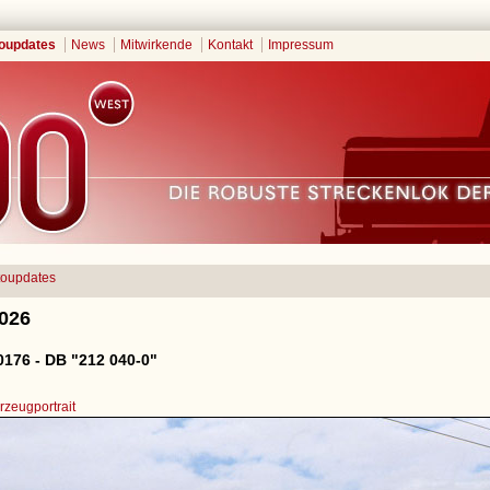
oupdates
News
Mitwirkende
Kontakt
Impressum
toupdates
2026
176 - DB "212 040-0"
zeugportrait