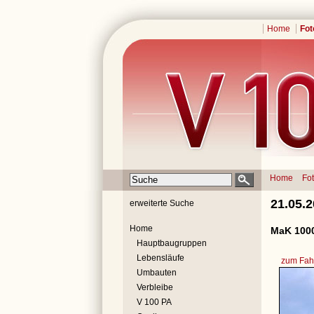
Home
Fot
Home
Fo
21.05.
erweiterte Suche
Home
MaK 1000
Hauptbaugruppen
Lebensläufe
zum Fahr
Umbauten
Verbleibe
V 100 PA