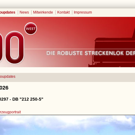
oupdates
News
Mitwirkende
Kontakt
Impressum
toupdates
2026
297 - DB "212 250-5"
zeugportrait