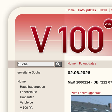
Home
Fotoupdates
News
Home
Fotoupdates
02.06.2026
erweiterte Suche
Home
MaK 1000214 - DB "212 07
Hauptbaugruppen
Lebensläufe
zum Fahrzeugportrait
Umbauten
Verbleibe
V 100 PA