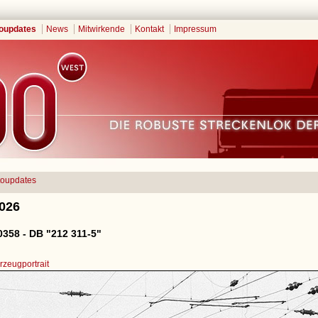
oupdates
News
Mitwirkende
Kontakt
Impressum
toupdates
2026
358 - DB "212 311-5"
zeugportrait