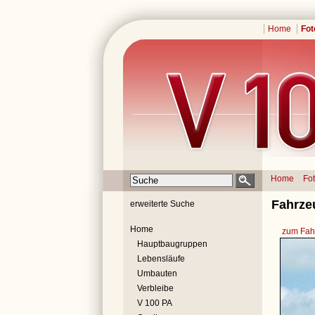
Home
Fot
Home
Fo
Fahrzeu
erweiterte Suche
Home
zum Fahr
Hauptbaugruppen
Lebensläufe
Umbauten
Verbleibe
V 100 PA