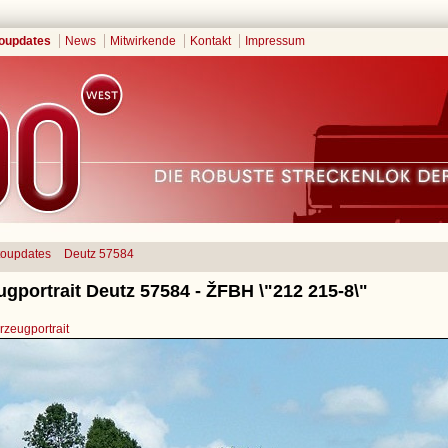
oupdates
News
Mitwirkende
Kontakt
Impressum
toupdates
Deutz 57584
gportrait Deutz 57584 - ŽFBH \"212 215-8\"
zeugportrait