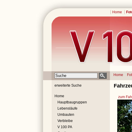
Home
Fot
Home
Fo
Fahrze
erweiterte Suche
Home
zum Fahr
Hauptbaugruppen
Lebensläufe
Umbauten
Verbleibe
V 100 PA