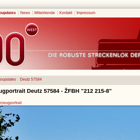
oupdates
News
Mitwirkende
Kontakt
Impressum
toupdates
Deutz 57584
ugportrait Deutz 57584 - ŽFBH "212 215-8"
zeugportrait