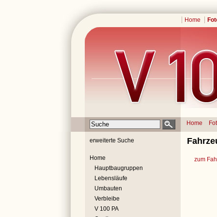
Home
Fot
Home
Fo
Fahrze
erweiterte Suche
Home
zum Fahr
Hauptbaugruppen
Lebensläufe
Umbauten
Verbleibe
V 100 PA