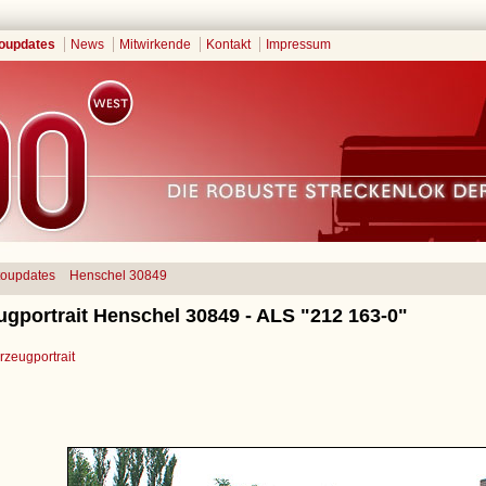
oupdates
News
Mitwirkende
Kontakt
Impressum
toupdates
Henschel 30849
ugportrait Henschel 30849 - ALS "212 163-0"
zeugportrait