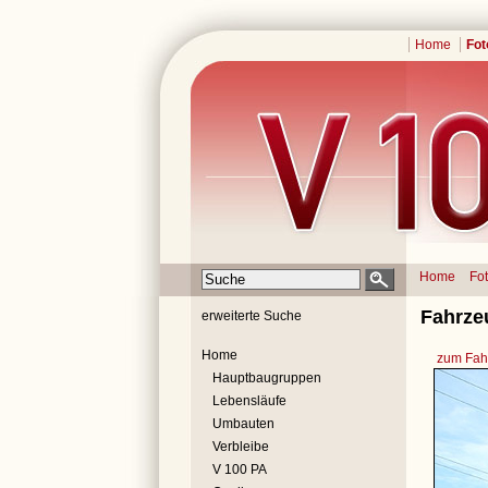
Home
Fot
Home
Fo
Fahrze
erweiterte Suche
Home
zum Fahr
Hauptbaugruppen
Lebensläufe
Umbauten
Verbleibe
V 100 PA