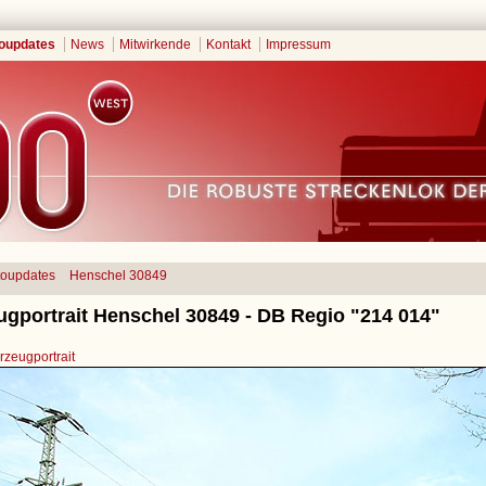
oupdates
News
Mitwirkende
Kontakt
Impressum
toupdates
Henschel 30849
ugportrait Henschel 30849 - DB Regio "214 014"
zeugportrait