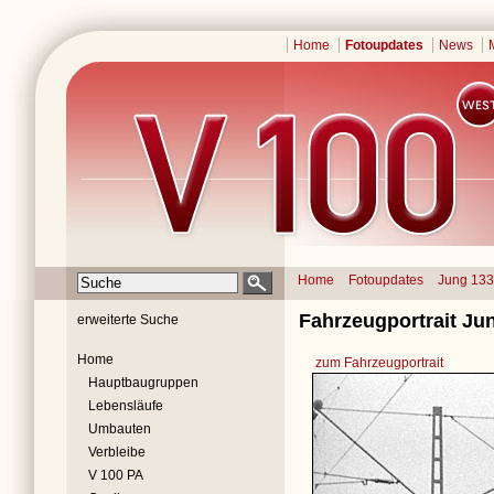
Home
Fotoupdates
News
Home
Fotoupdates
Jung 13
Fahrzeugportrait Ju
erweiterte Suche
Home
zum Fahrzeugportrait
Hauptbaugruppen
Lebensläufe
Umbauten
Verbleibe
V 100 PA