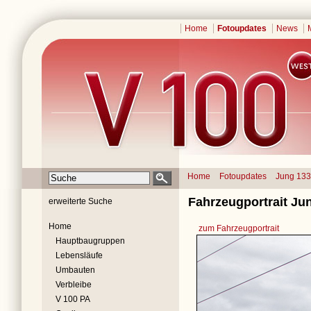
Home
Fotoupdates
News
Home
Fotoupdates
Jung 13
Fahrzeugportrait Jun
erweiterte Suche
Home
zum Fahrzeugportrait
Hauptbaugruppen
Lebensläufe
Umbauten
Verbleibe
V 100 PA