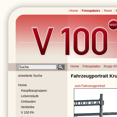
Home
Fotoupdates
News
Home
Fotoupdates
Krupp 4
Fahrzeugportrait Kr
erweiterte Suche
Home
zum Fahrzeugportrait
Hauptbaugruppen
Lebensläufe
Umbauten
Verbleibe
V 100 PA