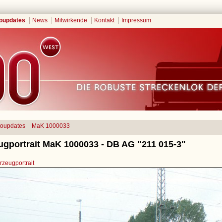
oupdates
News
Mitwirkende
Kontakt
Impressum
toupdates
MaK 1000033
ugportrait MaK 1000033 - DB AG "211 015-3"
zeugportrait