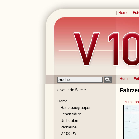
Home
Fot
Home
Fo
Fahrze
erweiterte Suche
Home
zum Fahr
Hauptbaugruppen
Lebensläufe
Umbauten
Verbleibe
V 100 PA