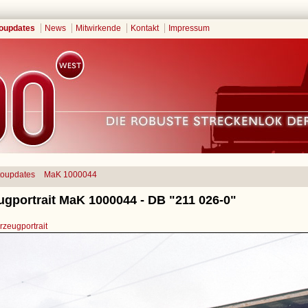
oupdates
News
Mitwirkende
Kontakt
Impressum
toupdates
MaK 1000044
ugportrait MaK 1000044 - DB "211 026-0"
zeugportrait