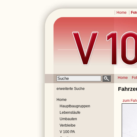
Home
Fot
Home
Fo
Fahrze
erweiterte Suche
Home
zum Fahr
Hauptbaugruppen
Lebensläufe
Umbauten
Verbleibe
V 100 PA