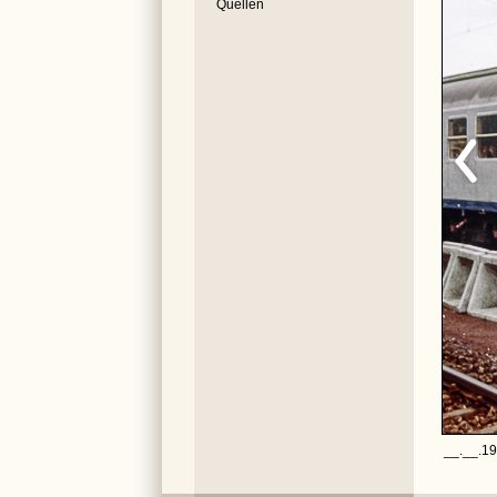
Quellen
__.__.19