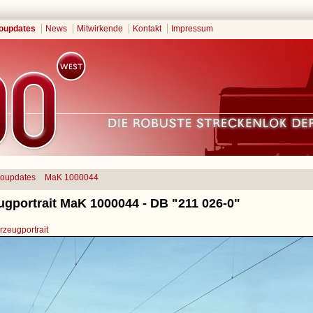
oupdates
News
Mitwirkende
Kontakt
Impressum
toupdates
MaK 1000044
ugportrait MaK 1000044 - DB "211 026-0"
zeugportrait