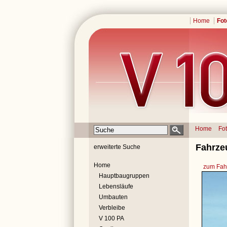
Home
Fot
Home
Fo
Fahrze
erweiterte Suche
Home
zum Fahr
Hauptbaugruppen
Lebensläufe
Umbauten
Verbleibe
V 100 PA