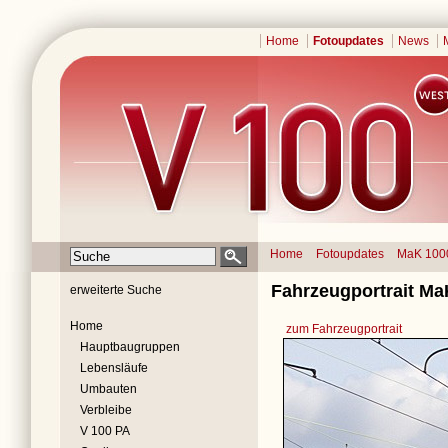
Home
Fotoupdates
News
Home
Fotoupdates
MaK 100
Fahrzeugportrait Ma
erweiterte Suche
Home
zum Fahrzeugportrait
Hauptbaugruppen
Lebensläufe
Umbauten
Verbleibe
V 100 PA