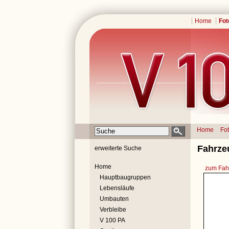
Home
Fot
Home
Fo
Fahrze
erweiterte Suche
Home
zum Fahr
Hauptbaugruppen
Lebensläufe
Umbauten
Verbleibe
V 100 PA