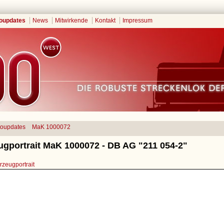
oupdates
News
Mitwirkende
Kontakt
Impressum
toupdates
MaK 1000072
ugportrait MaK 1000072 - DB AG "211 054-2"
zeugportrait