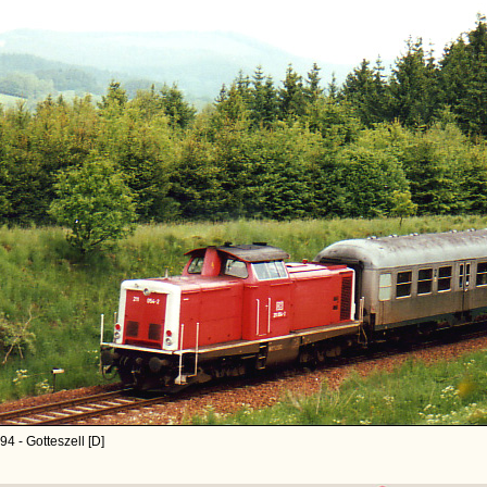
4 - Gotteszell [D]