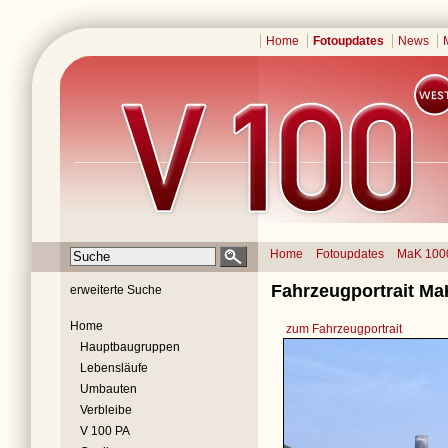
Home
Fotoupdates
News
Home
Fotoupdates
MaK 100
Fahrzeugportrait Ma
erweiterte Suche
Home
zum Fahrzeugportrait
Hauptbaugruppen
Lebensläufe
Umbauten
Verbleibe
V 100 PA