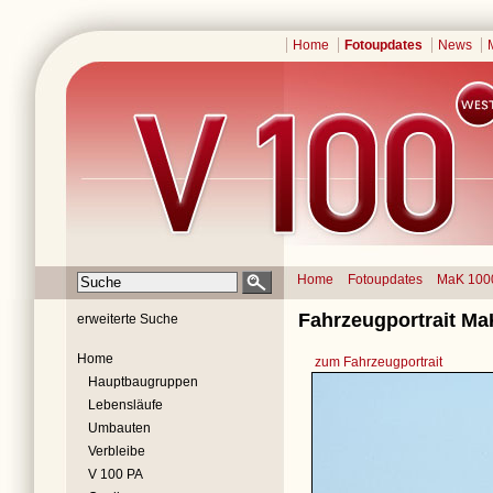
Home
Fotoupdates
News
Home
Fotoupdates
MaK 100
Fahrzeugportrait Ma
erweiterte Suche
Home
zum Fahrzeugportrait
Hauptbaugruppen
Lebensläufe
Umbauten
Verbleibe
V 100 PA