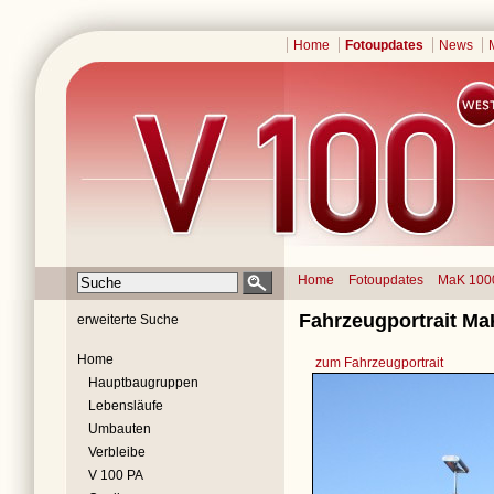
Home
Fotoupdates
News
Home
Fotoupdates
MaK 100
Fahrzeugportrait Ma
erweiterte Suche
Home
zum Fahrzeugportrait
Hauptbaugruppen
Lebensläufe
Umbauten
Verbleibe
V 100 PA