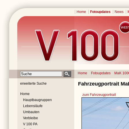
Home
Fotoupdates
News
Home
Fotoupdates
MaK 100
Fahrzeugportrait Ma
erweiterte Suche
Home
zum Fahrzeugportrait
Hauptbaugruppen
Lebensläufe
Umbauten
Verbleibe
V 100 PA