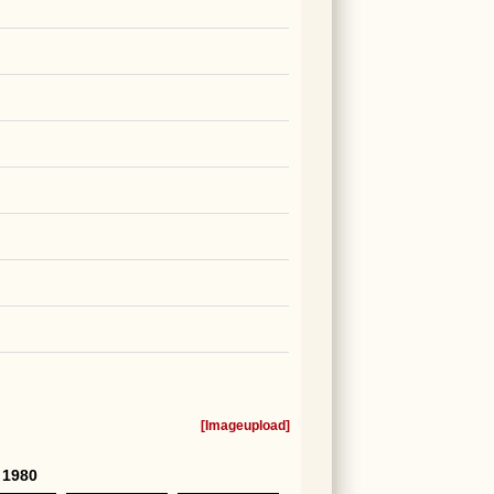
[
Imageupload
]
 1980