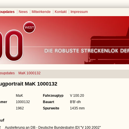
oupdates
News
Mitwirkende
Kontakt
Impressum
toupdates
MaK 1000132
ugportrait MaK 1000132
MaK
Fahrzeugtyp
V 100.20
mmer
1000132
Bauart
B'B'-dh
1962
Spurweite
1435 mm
uf
2
Auslieferung an DB - Deutsche Bundesbahn [D]
"V 100 2002"