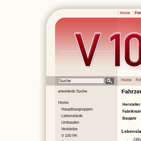
Home
Fot
Home
Fo
Fahrze
erweiterte Suche
Home
Hersteller
Hauptbaugruppen
Fabriknu
Lebensläufe
Baujahr
Umbauten
Verbleibe
Lebensla
V 100 PA
__.__.196