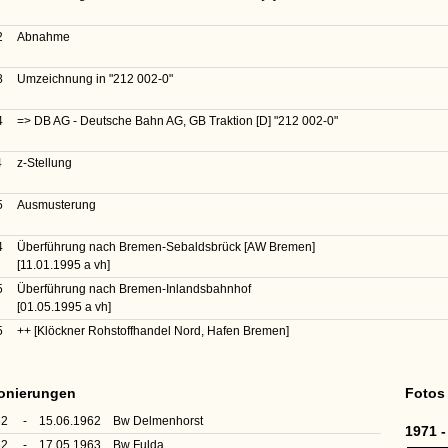
2
Abnahme
8
Umzeichnung in
"212 002-0"
4
=> DB AG - Deutsche Bahn AG, GB Traktion [D]
"212 002-0"
4
z-Stellung
5
Ausmusterung
4
Überführung nach Bremen-Sebaldsbrück [AW Bremen]
[11.01.1995 a vh]
5
Überführung nach Bremen-Inlandsbahnhof
[01.05.1995 a vh]
5
++ [Klöckner Rohstoffhandel Nord, Hafen Bremen]
ionierungen
Fotos
62
-
15.06.1962
Bw Delmenhorst
1971 -
62
-
17.05.1963
Bw Fulda