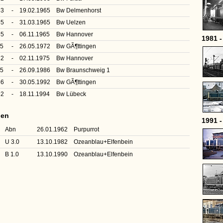
63
-
19.02.1965
Bw Delmenhorst
65
-
31.03.1965
Bw Uelzen
65
-
06.11.1965
Bw Hannover
1981 -
65
-
26.05.1972
Bw GÃ¶ttingen
72
-
02.11.1975
Bw Hannover
75
-
26.09.1986
Bw Braunschweig 1
86
-
30.05.1992
Bw GÃ¶ttingen
92
-
18.11.1994
Bw Lübeck
nen
1991 -
Abn
26.01.1962
Purpurrot
U 3.0
13.10.1982
Ozeanblau+Elfenbein
B 1.0
13.10.1990
Ozeanblau+Elfenbein