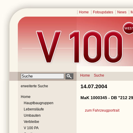
Home
Fotoupdates
News
M
Home
Suche
14.07.2004
erweiterte Suche
Home
MaK 1000345 - DB "212 29
Hauptbaugruppen
Lebensläufe
zum Fahrzeugportrait
Umbauten
Verbleibe
V 100 PA