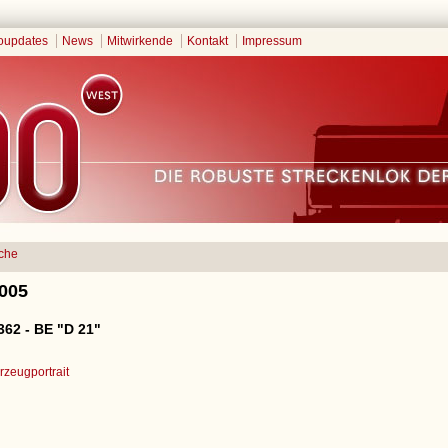
oupdates
News
Mitwirkende
Kontakt
Impressum
che
2005
362 - BE "D 21"
zeugportrait