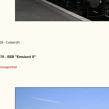
5 - Corbeil [F]
70 - EEB "Emsland II"
zeugportrait