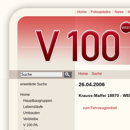
Home
Fotoupdates
News
M
Home
Suche
26.04.2006
erweiterte Suche
Home
Krauss-Maffei 18870 - WE
Hauptbaugruppen
Lebensläufe
zum Fahrzeugportrait
Umbauten
Verbleibe
V 100 PA