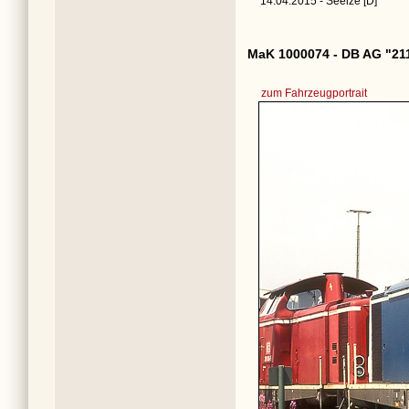
14.04.2015 - Seelze [D]
MaK 1000074 - DB AG "21
zum Fahrzeugportrait