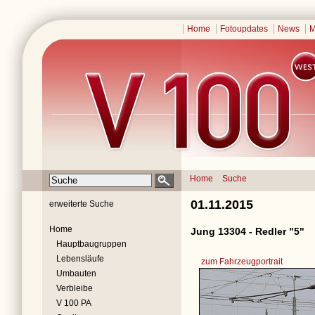
Home
Fotoupdates
News
M
Home
Suche
01.11.2015
erweiterte Suche
Home
Jung 13304 - Redler "5"
Hauptbaugruppen
Lebensläufe
zum Fahrzeugportrait
Umbauten
Verbleibe
V 100 PA