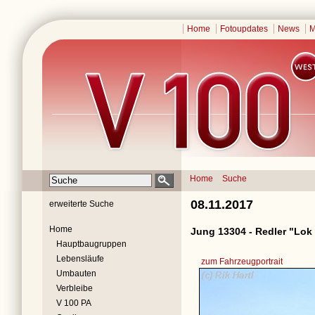
Home
Fotoupdates
News
M
Home
Suche
08.11.2017
erweiterte Suche
Home
Jung 13304 - Redler "Lok
Hauptbaugruppen
Lebensläufe
zum Fahrzeugportrait
Umbauten
Verbleibe
V 100 PA