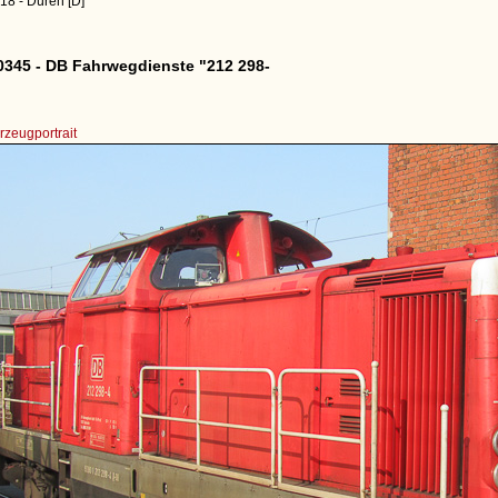
18 - Düren [D]
345 - DB Fahrwegdienste "212 298-
zeugportrait