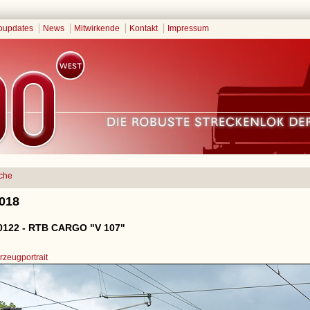
oupdates
News
Mitwirkende
Kontakt
Impressum
che
2018
0122 - RTB CARGO "V 107"
zeugportrait