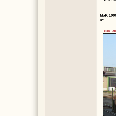
16.06.20
MaK 1000
4"
zum Fahr