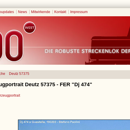
oupdates
News
Mitwirkende
Kontakt
Impressum
che
Deutz 57375
gportrait Deutz 57375 - FER "Dj 474"
zeugportrait