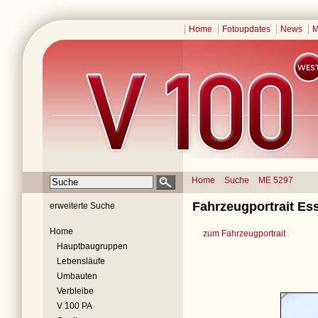
Home
Fotoupdates
News
M
Home
Suche
ME 5297
Fahrzeugportrait Es
erweiterte Suche
Home
zum Fahrzeugportrait
Hauptbaugruppen
Lebensläufe
Umbauten
Verbleibe
V 100 PA