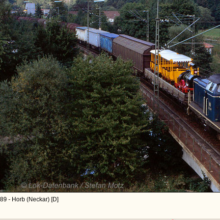
89 - Horb (Neckar) [D]