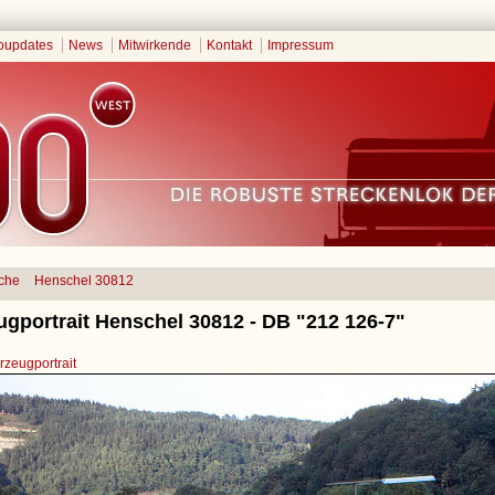
oupdates
News
Mitwirkende
Kontakt
Impressum
che
Henschel 30812
ugportrait Henschel 30812 - DB "212 126-7"
zeugportrait