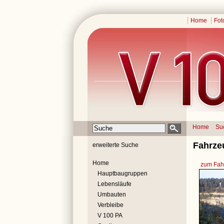
Home
Fot
Home
Su
Fahrze
erweiterte Suche
Home
zum Fahr
Hauptbaugruppen
Lebensläufe
Umbauten
Verbleibe
V 100 PA