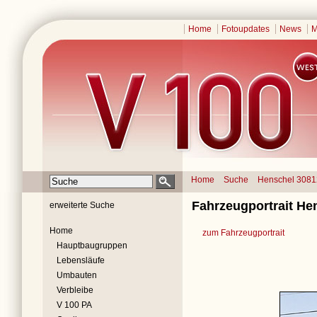
Home
Fotoupdates
News
M
Home
Suche
Henschel 3081
Fahrzeugportrait Hen
erweiterte Suche
Home
zum Fahrzeugportrait
Hauptbaugruppen
Lebensläufe
Umbauten
Verbleibe
V 100 PA