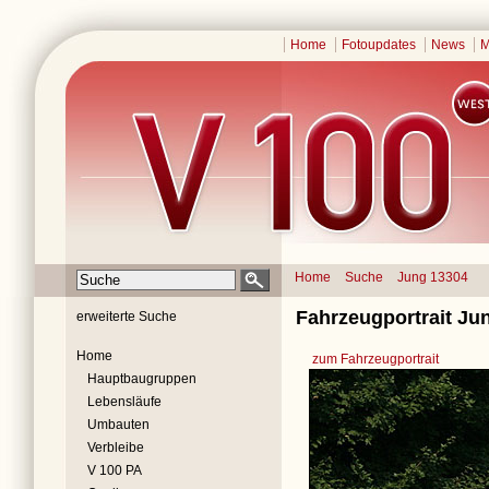
Home
Fotoupdates
News
M
Home
Suche
Jung 13304
Fahrzeugportrait Ju
erweiterte Suche
Home
zum Fahrzeugportrait
Hauptbaugruppen
Lebensläufe
Umbauten
Verbleibe
V 100 PA