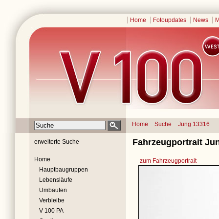
Home
Fotoupdates
News
M
Home
Suche
Jung 13316
Fahrzeugportrait Ju
erweiterte Suche
Home
zum Fahrzeugportrait
Hauptbaugruppen
Lebensläufe
Umbauten
Verbleibe
V 100 PA