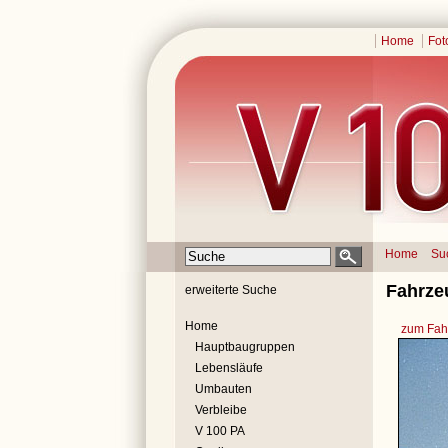
Home
Fot
Home
Su
Fahrze
erweiterte Suche
Home
zum Fahr
Hauptbaugruppen
Lebensläufe
Umbauten
Verbleibe
V 100 PA