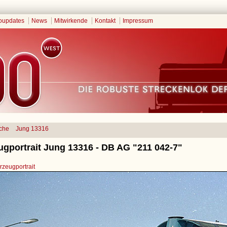
oupdates
News
Mitwirkende
Kontakt
Impressum
che
Jung 13316
ugportrait Jung 13316 - DB AG "211 042-7"
zeugportrait