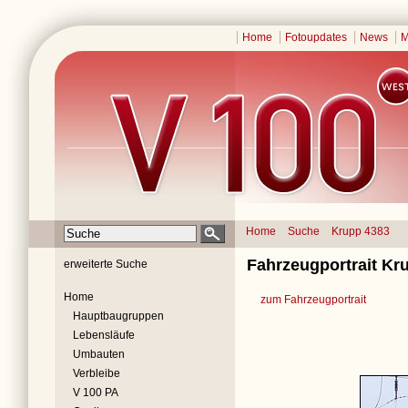
Home
Fotoupdates
News
M
Home
Suche
Krupp 4383
Fahrzeugportrait Kr
erweiterte Suche
Home
zum Fahrzeugportrait
Hauptbaugruppen
Lebensläufe
Umbauten
Verbleibe
V 100 PA