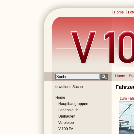
Home
Fot
Home
Su
Fahrze
erweiterte Suche
Home
zum Fahr
Hauptbaugruppen
Lebensläufe
Umbauten
Verbleibe
V 100 PA