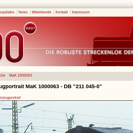
oupdates
News
Mitwirkende
Kontakt
Impressum
che
MaK 1000063
ugportrait MaK 1000063 - DB "211 045-0"
zeugportrait