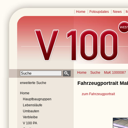
Home
Fotoupdates
News
M
Home
Suche
MaK 1000087
Fahrzeugportrait Ma
erweiterte Suche
Home
zum Fahrzeugportrait
Hauptbaugruppen
Lebensläufe
Umbauten
Verbleibe
V 100 PA