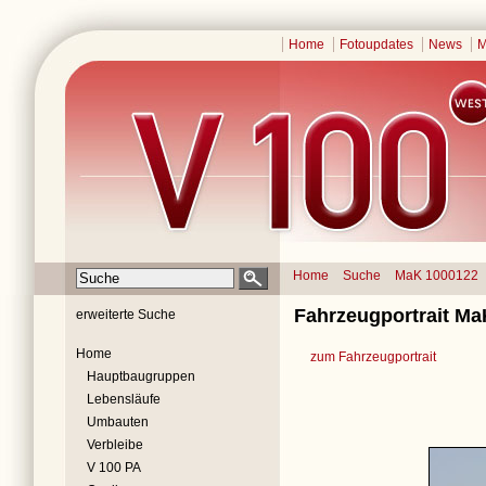
Home
Fotoupdates
News
M
Home
Suche
MaK 1000122
Fahrzeugportrait Ma
erweiterte Suche
Home
zum Fahrzeugportrait
Hauptbaugruppen
Lebensläufe
Umbauten
Verbleibe
V 100 PA