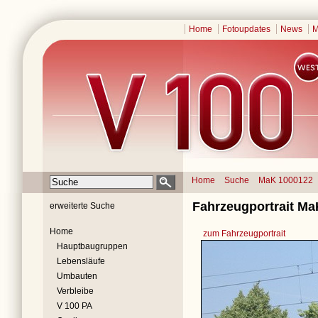
Home
Fotoupdates
News
M
Home
Suche
MaK 1000122
Fahrzeugportrait Ma
erweiterte Suche
Home
zum Fahrzeugportrait
Hauptbaugruppen
Lebensläufe
Umbauten
Verbleibe
V 100 PA