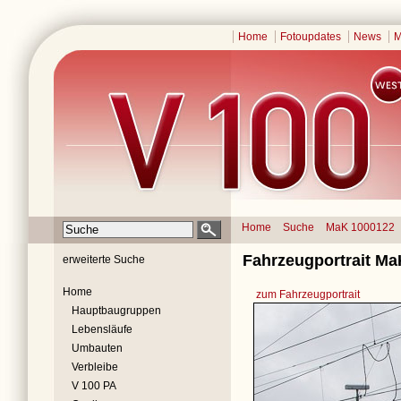
Home
Fotoupdates
News
M
Home
Suche
MaK 1000122
Fahrzeugportrait Ma
erweiterte Suche
Home
zum Fahrzeugportrait
Hauptbaugruppen
Lebensläufe
Umbauten
Verbleibe
V 100 PA