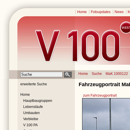
Home
Fotoupdates
News
M
Home
Suche
MaK 1000122
Fahrzeugportrait Ma
erweiterte Suche
Home
zum Fahrzeugportrait
Hauptbaugruppen
Lebensläufe
Umbauten
Verbleibe
V 100 PA