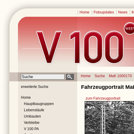
Home
Fotoupdates
News
M
Home
Suche
MaK 1000170
Fahrzeugportrait Ma
erweiterte Suche
Home
zum Fahrzeugportrait
Hauptbaugruppen
Lebensläufe
Umbauten
Verbleibe
V 100 PA