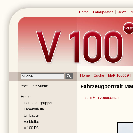
Home
Fotoupdates
News
M
Home
Suche
MaK 1000194
Fahrzeugportrait Ma
erweiterte Suche
Home
zum Fahrzeugportrait
Hauptbaugruppen
Lebensläufe
Umbauten
Verbleibe
V 100 PA