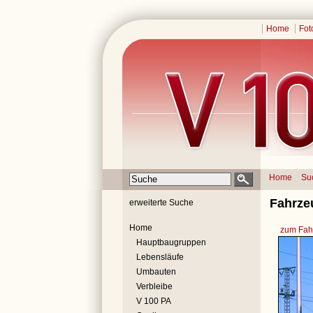
Home
Fot
Home
Su
Fahrze
erweiterte Suche
Home
zum Fahr
Hauptbaugruppen
Lebensläufe
Umbauten
Verbleibe
V 100 PA