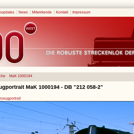
oupdates
News
Mitwirkende
Kontakt
Impressum
che
MaK 1000194
ugportrait MaK 1000194 - DB "212 058-2"
zeugportrait